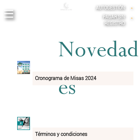
-
AUTOGESTIÓN
-
PAGAR SIN
REGISTRO
N
o
v
e
d
a
d
e
s
Cronograma de Misas 2024
Términos y condiciones