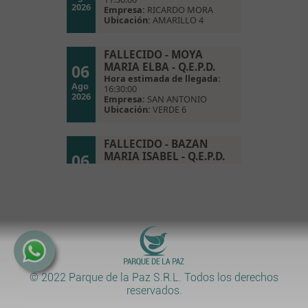
2026
Empresa:
RICARDO MORA
Ubicación:
AMARILLO 4
FALLECIDO - MOYA
MARIA ELBA - Q.E.P.D.
06
Hora estimada de llegada:
Ago
16:30:00
2026
Empresa:
SAN ANTONIO
Ubicación:
VERDE 6
FALLECIDO - BAZAN
MARIA ISABEL - Q.E.P.D.
06
Hora estimada de llegada:
Ago
16:30:00
2026
Empresa:
RICARDO MORA
Ubicación:
AMARILLO 8
FALLECIDO - CASTILLO
MIGUEL ANGEL - Q.E.P.D.
06
Atención
Hora estimada de llegada:
24
Ago
17:00:00
2026
HS
© 2022 Parque de la Paz S.R.L.
Todos los derechos
Empresa:
FLORES
Ubicación:
AMARILLO 2
reservados.