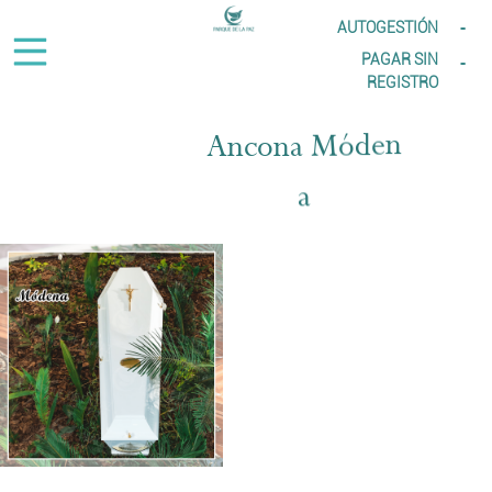
-
AUTOGESTIÓN
-
PAGAR SIN
REGISTRO
n
e
d
ó
M
a
A
n
c
o
n
a