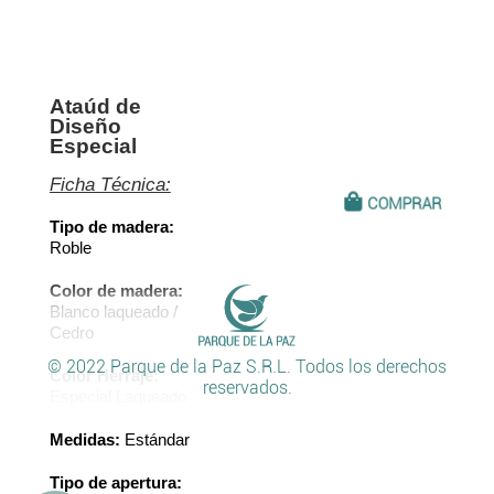
Ataúd de
Diseño
Especial
Ficha Técnica:
COMPRAR
Tipo de madera:
Roble
Color de madera:
Blanco laqueado /
Cedro
© 2022 Parque de la Paz S.R.L.
Todos los derechos
Color Herraje:
reservados.
Especial Laqueado
Medidas:
Estándar
Tipo de apertura: